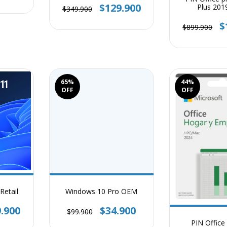
$129.900
Plus 201
$349.900
$
$899.900
65
%
44
%
OFF
OFF
Windows 10 Pro OEM
Retail
$34.900
.900
$99.900
PIN Office