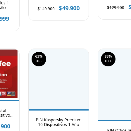
1 A
1 Año
lus 1
$49.900
Año
$129.900
$149.900
.999
63
%
83
%
OFF
OFF
tal
sitivo 1
PIN Kaspersky Premium
10 Dispositivos 1 Año
.900
PIN Office p