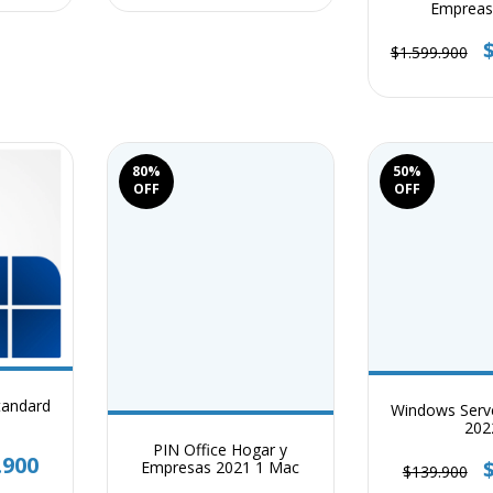
Empreas
$1.599.900
80
%
50
%
OFF
OFF
tandard
Windows Serv
202
PIN Office Hogar y
.900
Empresas 2021 1 Mac
$139.900