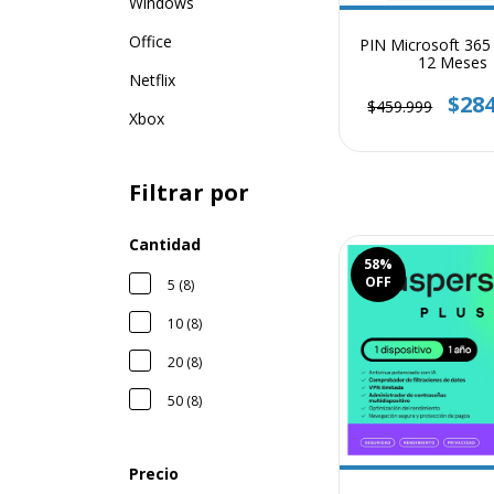
Windows
Office
PIN Microsoft 365 
12 Meses
Netflix
$284
$459.999
Xbox
Filtrar por
Cantidad
58
%
OFF
5 (8)
10 (8)
20 (8)
50 (8)
Precio