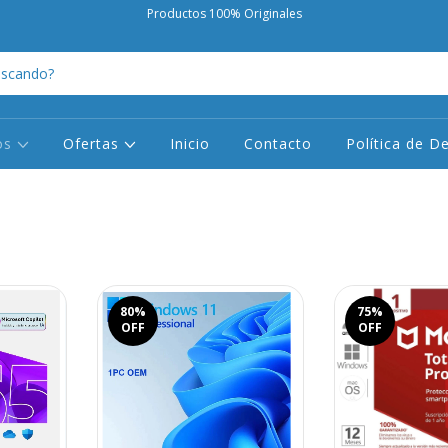
Productos 100% Originales
os
Ofertas
Inicio
Contacto
Política de D
80
%
75
%
OFF
OFF