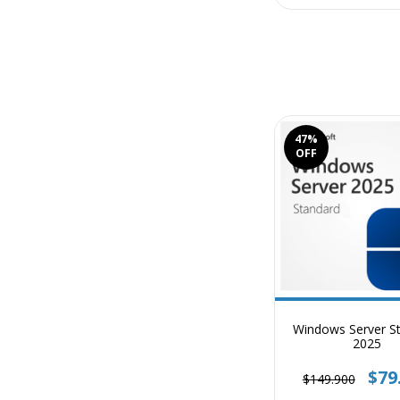
47
%
OFF
Windows Server S
2025
$79
$149.900