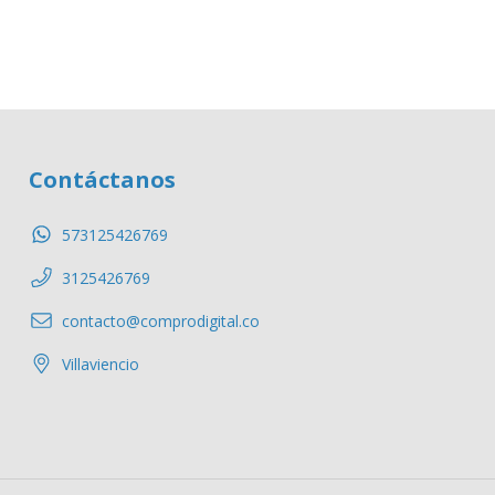
Contáctanos
573125426769
3125426769
contacto@comprodigital.co
Villaviencio