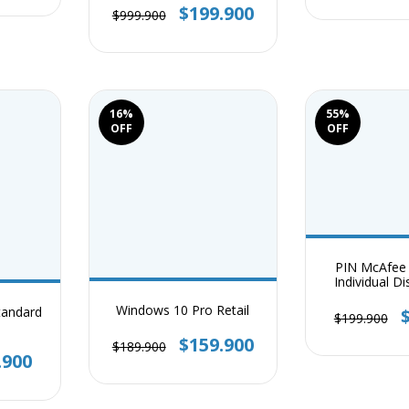
$199.900
$999.900
16
%
55
%
OFF
OFF
PIN McAfee
Individual Di
Ilimitado
Windows 10 Pro Retail
tandard
$199.900
$159.900
$189.900
.900