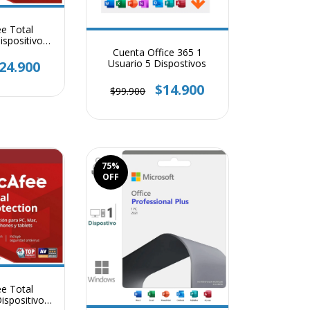
e Total
ispositivo 1
o
Cuenta Office 365 1
Usuario 5 Dispostivos
24.900
$14.900
$99.900
75
%
OFF
e Total
ispositivos