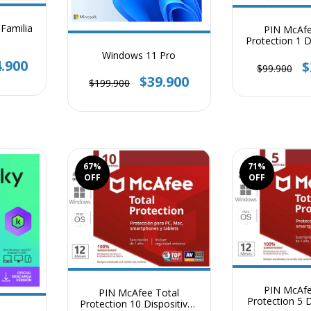
Familia
PIN McAfe
Protection 1 D
añ
Windows 11 Pro
.900
$
$99.900
$39.900
$199.900
67
%
71
%
OFF
OFF
PIN McAfe
PIN McAfee Total
Protection 5 D
Protection 10 Dispositivos