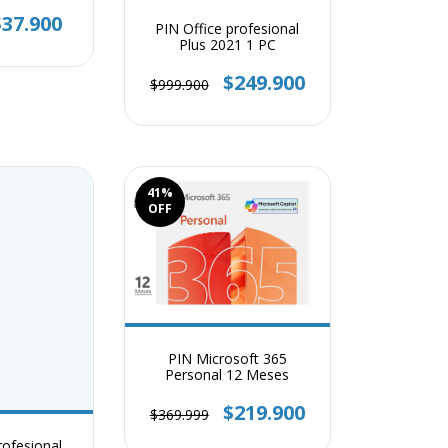
ño
$37.900
PIN Office profesional
Plus 2021 1 PC
$249.900
$999.900
41
%
OFF
PIN Microsoft 365
Personal 12 Meses
$219.900
$369.999
rofesional