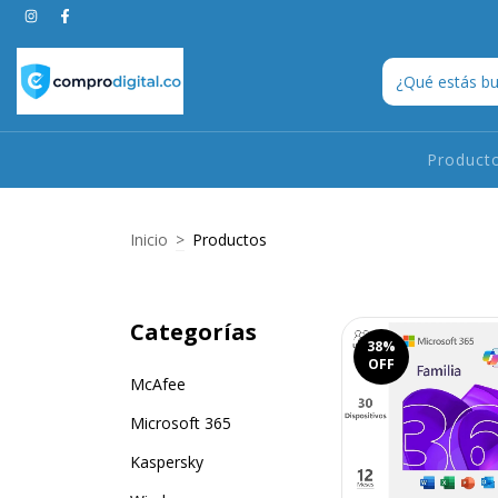
Product
Inicio
>
Productos
Categorías
38
%
OFF
McAfee
Microsoft 365
Kaspersky