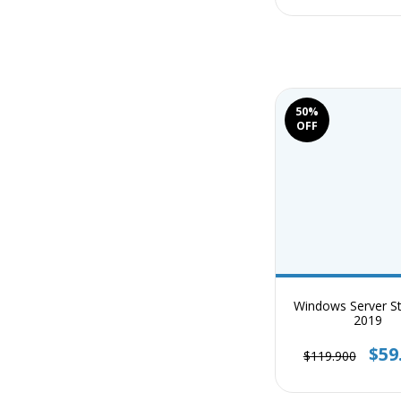
50
%
OFF
Windows Server S
2019
$59
$119.900