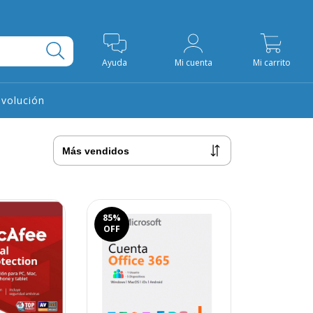
0
Ayuda
Mi cuenta
Mi carrito
evolución
85
%
OFF