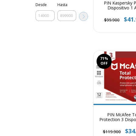
PIN Kaspersky P
Desde
Hasta
Dispositivo 1 
$41
$99.900
71
%
OFF
PIN McAfee To
Protection 3 Dispo
Año
$34
$119.900