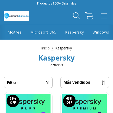
Productos 100% Originales
0
McAfee
Microsoft 365
Kaspersky
Windows
Inicio
>
Kaspersky
Kaspersky
Antivirus
Filtrar
58
%
63
%
OFF
OFF