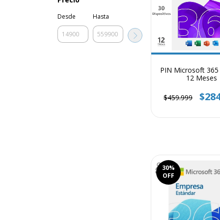
Desde
Hasta
PIN Microsoft 365 
12 Meses
$284
$459.999
30
%
OFF