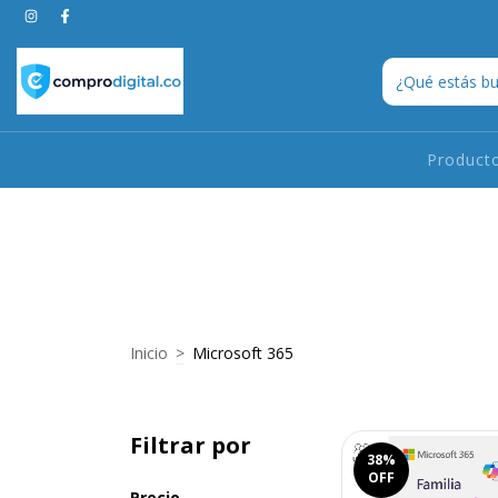
Product
Inicio
>
Microsoft 365
Filtrar por
38
%
OFF
Precio