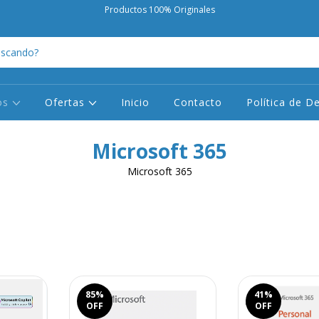
Productos 100% Originales
os
Ofertas
Inicio
Contacto
Política de D
Microsoft 365
Microsoft 365
85
%
41
%
OFF
OFF