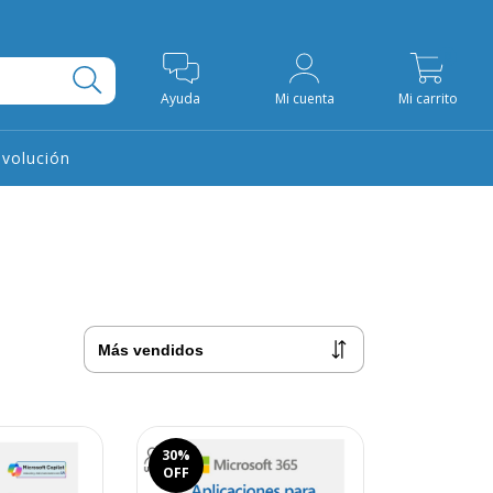
0
Ayuda
Mi cuenta
Mi carrito
evolución
30
%
OFF