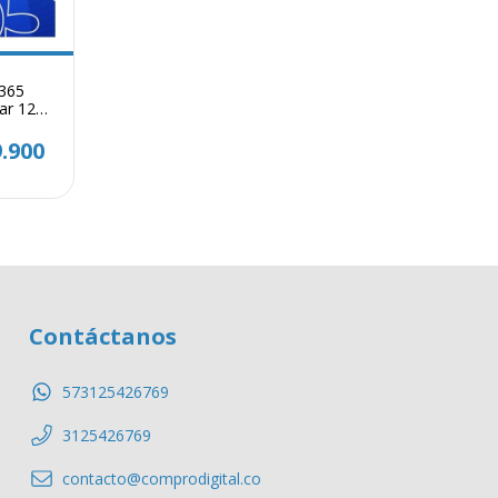
 365
ar 12
.900
Contáctanos
573125426769
3125426769
contacto@comprodigital.co