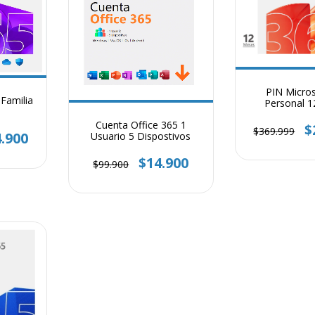
PIN Micro
Familia
Personal 
Cuenta Office 365 1
$
$369.999
.900
Usuario 5 Dispostivos
$14.900
$99.900