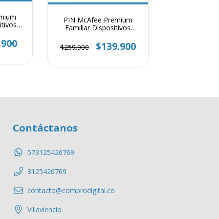
emium
PIN McAfee Premium
itivos
Familiar Dispositivos
Año
Ilimitados 1 Año
.900
$139.900
$259.900
Contáctanos
573125426769
3125426769
contacto@comprodigital.co
Villaviencio