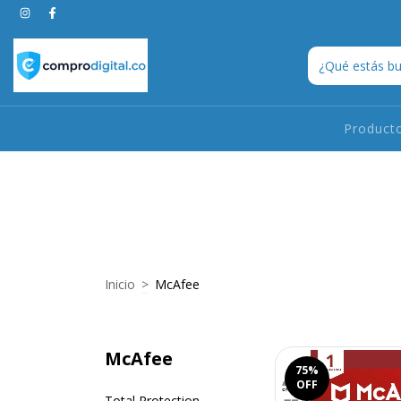
Product
Inicio
>
McAfee
McAfee
75
%
OFF
Total Protection