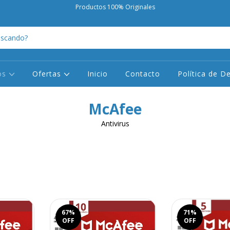
Productos 100% Originales
os
Ofertas
Inicio
Contacto
Política de D
McAfee
Antivirus
67
%
71
%
OFF
OFF