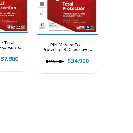
e Total
PIN McAfee Total
ispositivos
Protection 3 Dispositivo 1
ño
Año
$37.900
$34.900
$119.900