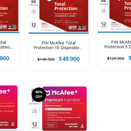
PIN McAfe
tal
PIN McAfee Total
Protection 5 D
sitivo 1
Protection 10 Dispositivos
1 A
1 Año
.900
$49.900
$129.900
$149.900
46
%
OFF