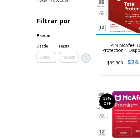
Filtrar por
Precio
PIN McAfee To
Desde
Hasta
Protection 1 Dispo
año
$24
$99.900
55
%
OFF