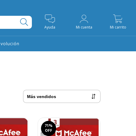
0
Ayuda
Mi cuenta
Mi carrito
evolución
71
%
OFF