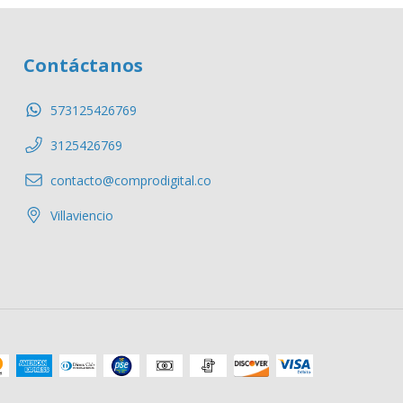
Contáctanos
573125426769
3125426769
contacto@comprodigital.co
Villaviencio