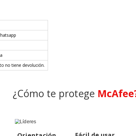
Whatsapp
va
to no tiene devolución.
¿Cómo te protege
McAfee
Fácil de usar
Orientación