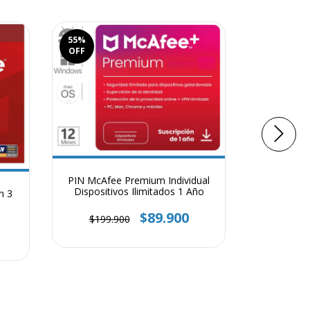
55
%
46
%
OFF
OFF
PIN McAfee Premium Individual
PIN McAf
Dispositivos Ilimitados 1 Año
n 3
Dispositi
$89.900
$199.900
$259.