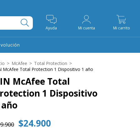
0
Ayuda
Mi cuenta
Mi carrito
evolución
cio
>
McAfee
>
Total Protection
>
N McAfee Total Protection 1 Dispositivo 1 año
IN McAfee Total
rotection 1 Dispositivo
 año
$24.900
9.900