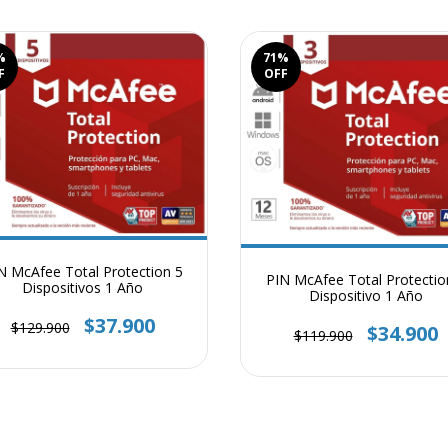
%
71
%
F
OFF
N McAfee Total Protection 5
PIN McAfee Total Protectio
Dispositivos 1 Año
Dispositivo 1 Año
$37.900
$129.900
$34.900
$119.900