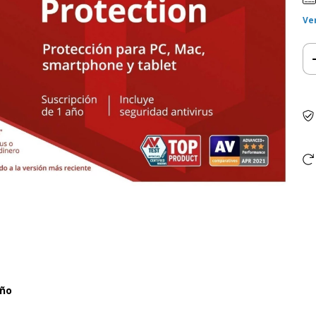
Ve
año