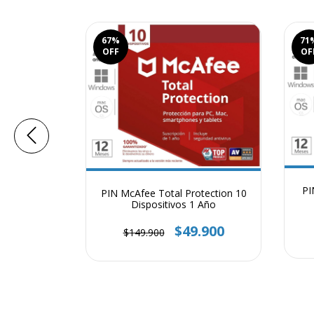
67
%
71
OFF
OF
 Familiar
PI
PIN McAfee Total Protection 10
ados 1 Año
Dispositivos 1 Año
9.900
$49.900
$149.900