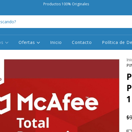
Productos 100% Originales
os
Ofertas
Inicio
Contacto
Política de D
Ini
PI
P
P
1
$9