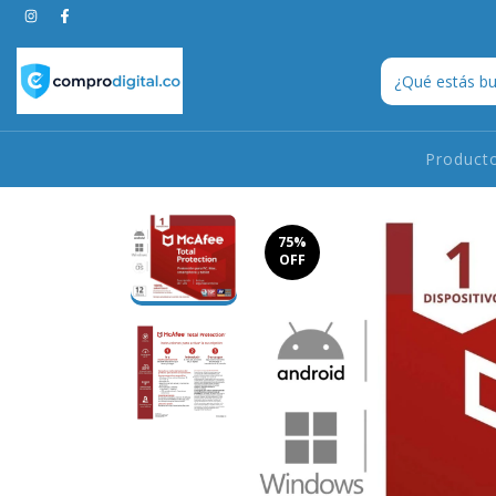
Product
75
%
OFF