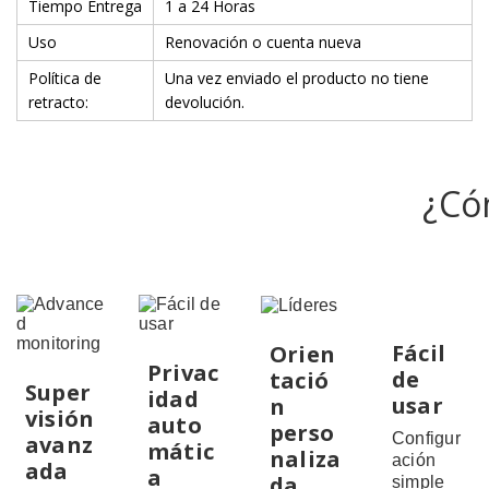
Tiempo Entrega
1 a 24 Horas
Uso
Renovación o cuenta nueva
Política de
Una vez enviado el producto no tiene
retracto:
devolución.
¿Có
Fácil
Orien
Privac
de
tació
Super
idad
usar
n
visión
auto
perso
Configur
avanz
mátic
naliza
ación
ada
a
da
simple