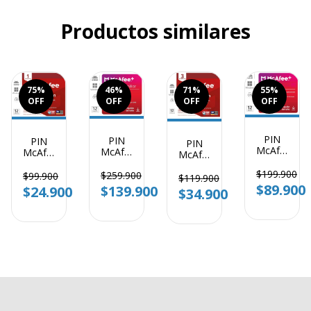
Productos similares
75
%
46
%
71
%
55
%
OFF
OFF
OFF
OFF
PIN
PIN
PIN
PIN
McAfee
McAfee
McAfee
McAfee
Premium
Premium
Total
Total
Individual
$199.900
Familiar
Protection
$259.900
$99.900
Protection
$119.900
Dispositivos
Dispositivos
1
$89.900
3
$139.900
$24.900
$34.900
Ilimitados
Ilimitados
Dispositivo
Dispositivo
1 Año
1 Año
1 año
1 Año