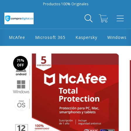
Productos 100% Originales
0
McAfee
Microsoft 365
Kaspersky
Windows
71
%
OFF