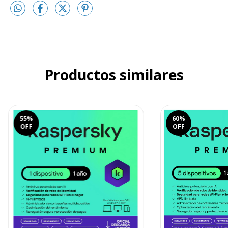
Productos similares
55
%
60
%
OFF
OFF