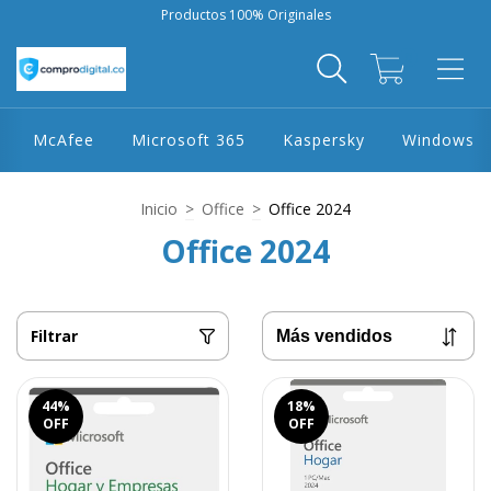
Productos 100% Originales
0
McAfee
Microsoft 365
Kaspersky
Windows
Inicio
>
Office
>
Office 2024
Office 2024
Filtrar
44
%
18
%
OFF
OFF