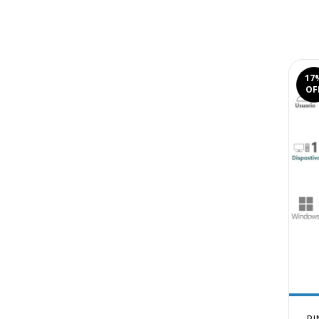
17
OF
PI