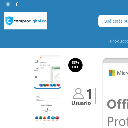
Product
83
%
OFF