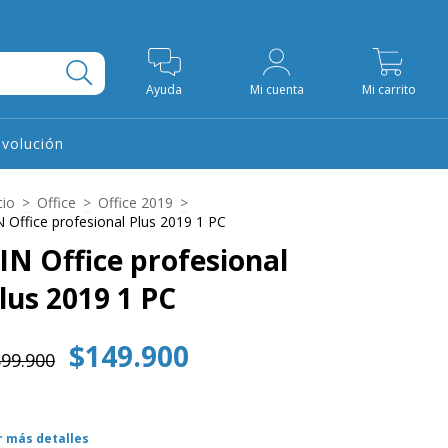
0
Ayuda
Mi cuenta
Mi carrito
evolución
cio
>
Office
>
Office 2019
>
N Office profesional Plus 2019 1 PC
IN Office profesional
lus 2019 1 PC
$149.900
99.900
r más detalles