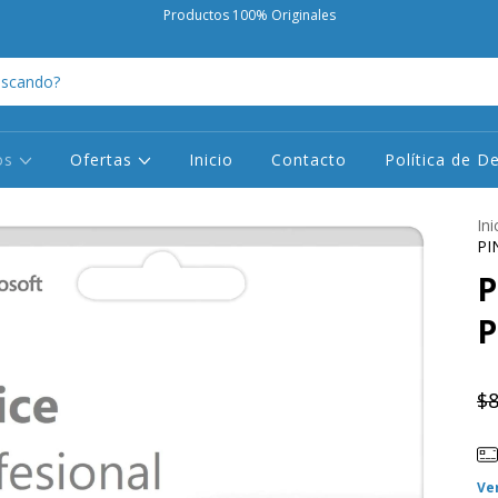
Productos 100% Originales
os
Ofertas
Inicio
Contacto
Política de D
Ini
PI
P
P
$8
Ve