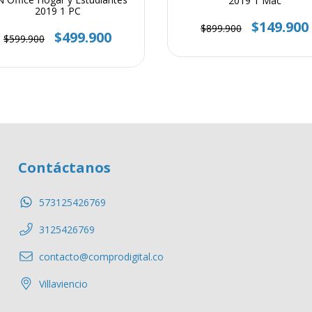
2019 1 Mac
2019 1 PC
$149.900
$899.900
$499.900
$599.900
Contáctanos
573125426769
3125426769
contacto@comprodigital.co
Villaviencio